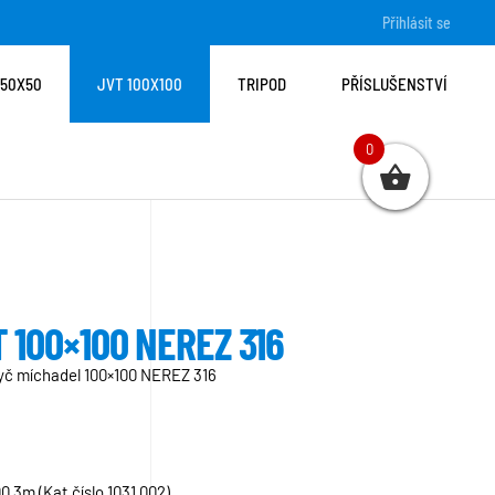
Přihlásit se
 50X50
JVT 100X100
TRIPOD
PŘÍSLUŠENSTVÍ
0
 100×100 NEREZ 316
tyč míchadel 100×100 NEREZ 316
00 3m (Kat.číslo 1031 002)