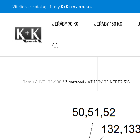
Vítejte v e-katalogu firmy
K+K servis s.r.o.
JEŘÁBY 70 KG
JEŘÁBY 150 KG
Domů
/
JVT 100x100
/ 3 metrová JVT 100×100 NEREZ 316