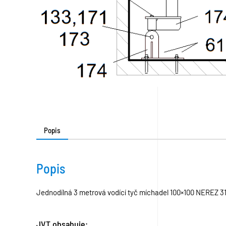
Popis
Popis
Jednodílná 3 metrová vodící tyč míchadel 100×100 NEREZ 3
JVT obsahuje: