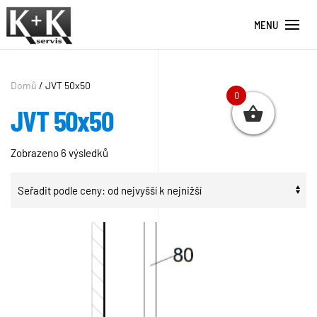
MENU
Domů
/ JVT 50x50
0
JVT 50x50
Seřazeno
Zobrazeno 6 výsledků
podle
ceny:
od
nejvyšší