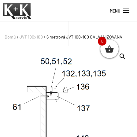
MENU
Domů
/
JVT 100x100
/ 6 metrová JVT 100×100 GALVANIZOVANÁ
0