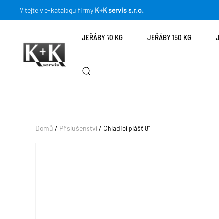
Vítejte v e-katalogu firmy
K+K servis s.r.o.
JEŘÁBY 70 KG
JEŘÁBY 150 KG
Domů
/
Příslušenství
/ Chladicí plášť 8”