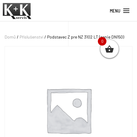
MENU
Domů
/
Příslušenství
/ Podstavec Z pre NZ 3102 LT (sanie DN150)
0